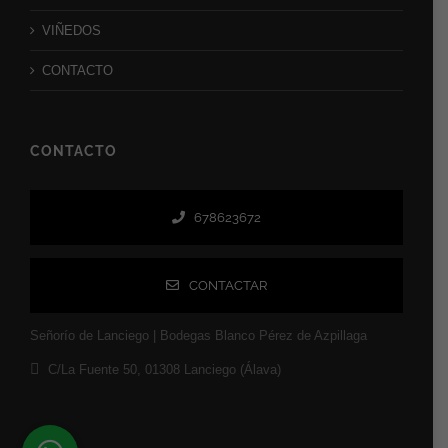
VIÑEDOS
CONTACTO
CONTACTO
678623672
CONTACTAR
Señorío de Lanciego | Bodegas Blanco Pérez de Azpillaga
C/La Fuente 50, 01308 Lanciego (Álava)